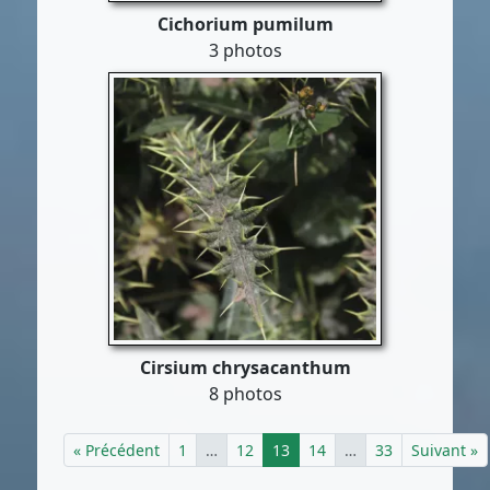
Cichorium pumilum
3 photos
Cirsium chrysacanthum
8 photos
« Précédent
1
…
12
13
14
…
33
Suivant »