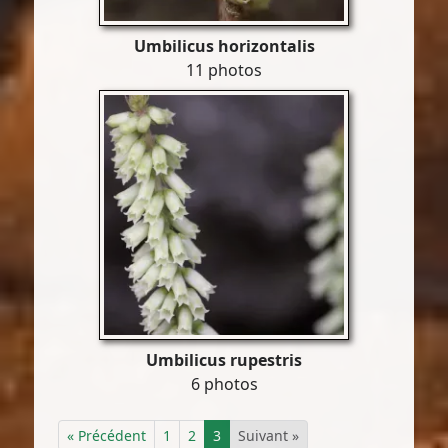
Umbilicus horizontalis
11 photos
Umbilicus rupestris
6 photos
« Précédent
1
2
3
Suivant »