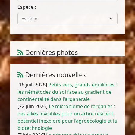
Espèce :
Espèce
Dernières photos
Atriplex parvifolia Lowe
1
/
10
Dernières nouvelles
[16 juil. 2026]
Petits vers, grands équilibres :
les nématodes du sol face au gradient de
continentalité dans l'arganeraie
[22 juin 2026]
Le microbiome de l’arganier :
des alliés invisibles pour un arbre résilient,
potentiel inexploré pour l’agroécologie et la
biotechnologie