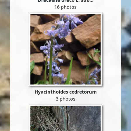
Dracaena draco L. sub…
16 photos
Hyacinthoides cedretorum
3 photos