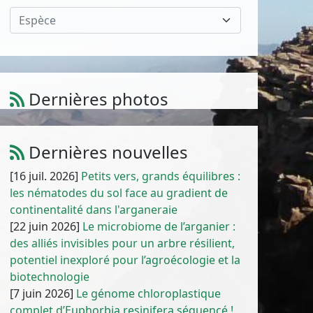
Espèce
Dernières photos
Atriplex parvifolia Lowe
1
/
10
Dernières nouvelles
[16 juil. 2026]
Petits vers, grands équilibres :
les nématodes du sol face au gradient de
continentalité dans l'arganeraie
[22 juin 2026]
Le microbiome de l’arganier :
des alliés invisibles pour un arbre résilient,
potentiel inexploré pour l’agroécologie et la
biotechnologie
[7 juin 2026]
Le génome chloroplastique
complet d’Euphorbia resinifera séquencé !