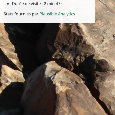
Durée de visite : 2 min 47 s
Stats fournies par
Plausible Analytics
.