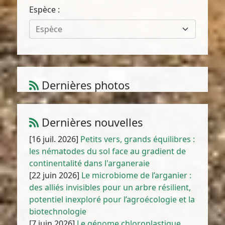
Espèce :
Espèce
Dernières photos
Amaranthus muricatus (Moq.) Hieron.
1
/
10
Dernières nouvelles
[16 juil. 2026]
Petits vers, grands équilibres :
les nématodes du sol face au gradient de
continentalité dans l'arganeraie
[22 juin 2026]
Le microbiome de l’arganier :
des alliés invisibles pour un arbre résilient,
potentiel inexploré pour l’agroécologie et la
biotechnologie
[7 juin 2026]
Le génome chloroplastique