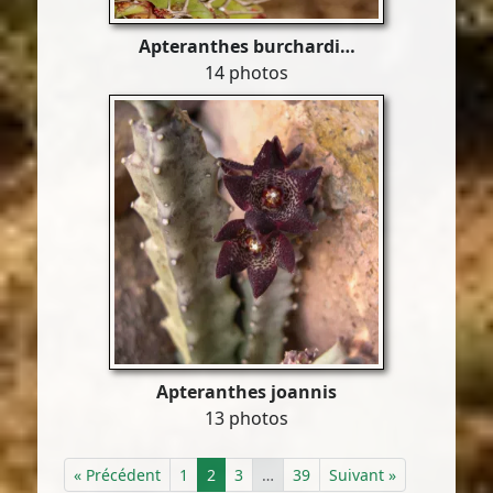
Apteranthes burchardi…
14 photos
Apteranthes joannis
13 photos
« Précédent
1
2
3
…
39
Suivant »