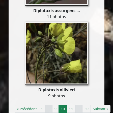
Diplotaxis assurgens …
11 photos
Diplotaxis ollivieri
9 photos
« Précédent
1
…
9
10
11
…
39
Suivant »