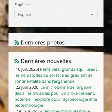
Espèce :
Espèce
Dernières photos
Carduus tenuiflorus Curtis
1
/
10
Dernières nouvelles
[16 juil. 2026]
Petits vers, grands équilibres :
les nématodes du sol face au gradient de
continentalité dans l'arganeraie
[22 juin 2026]
Le microbiome de l’arganier :
des alliés invisibles pour un arbre résilient,
potentiel inexploré pour l’agroécologie et la
biotechnologie
[7 juin 2026]
Le génome chloroplastique