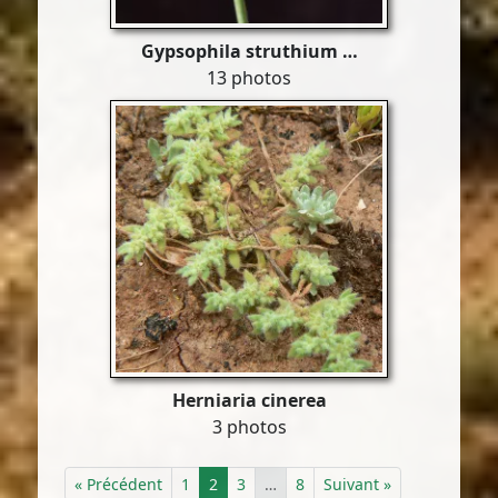
Gypsophila struthium …
13 photos
Herniaria cinerea
3 photos
« Précédent
1
2
3
…
8
Suivant »