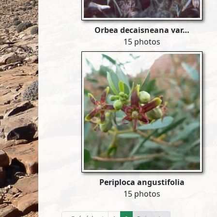
Orbea decaisneana var…
15 photos
Periploca angustifolia
15 photos