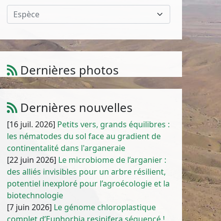
Espèce
Dernières photos
Atriplex parvifolia Lowe
1
/
10
Dernières nouvelles
[16 juil. 2026]
Petits vers, grands équilibres :
les nématodes du sol face au gradient de
continentalité dans l'arganeraie
[22 juin 2026]
Le microbiome de l’arganier :
des alliés invisibles pour un arbre résilient,
potentiel inexploré pour l’agroécologie et la
biotechnologie
[7 juin 2026]
Le génome chloroplastique
complet d’Euphorbia resinifera séquencé !