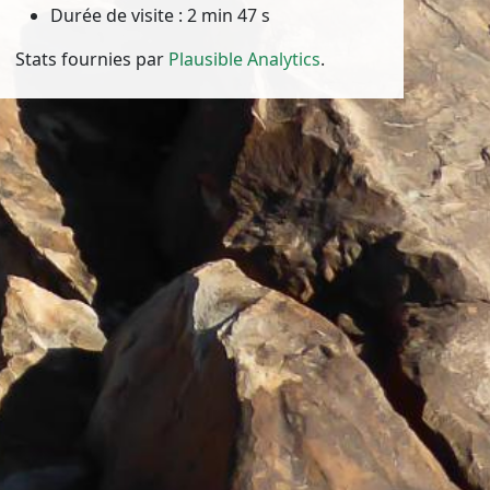
Durée de visite : 2 min 47 s
Stats fournies par
Plausible Analytics
.