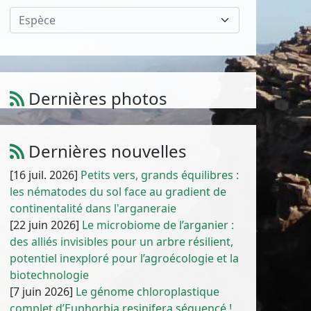
Espèce
Dernières photos
Amaranthus muricatus (Moq.) Hieron.
1
/
10
Dernières nouvelles
[16 juil. 2026]
Petits vers, grands équilibres :
les nématodes du sol face au gradient de
continentalité dans l'arganeraie
[22 juin 2026]
Le microbiome de l’arganier :
des alliés invisibles pour un arbre résilient,
potentiel inexploré pour l’agroécologie et la
biotechnologie
[7 juin 2026]
Le génome chloroplastique
complet d’Euphorbia resinifera séquencé !