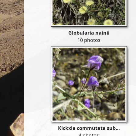
Globularia nainii
10 photos
Kickxia commutata sub…
4 photos