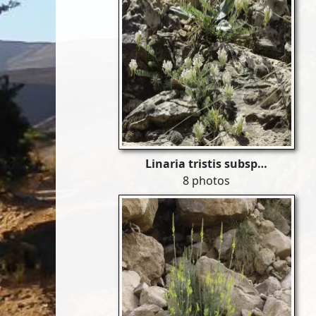
Linaria tristis subsp…
8 photos