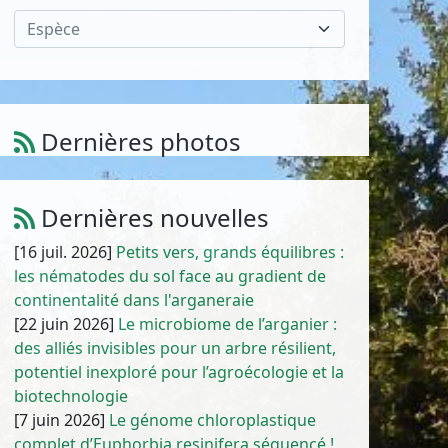
Espèce
Dernières photos
Atriplex parvifolia Lowe
1
/
10
Dernières nouvelles
[16 juil. 2026]
Petits vers, grands équilibres :
les nématodes du sol face au gradient de
continentalité dans l'arganeraie
[22 juin 2026]
Le microbiome de l’arganier :
des alliés invisibles pour un arbre résilient,
potentiel inexploré pour l’agroécologie et la
biotechnologie
[7 juin 2026]
Le génome chloroplastique
complet d’Euphorbia resinifera séquencé !