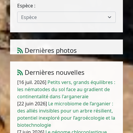
Espèce :
Espèce
Dernières photos
Ceratocapnos heterocarpa Durieu
1
/
10
Dernières nouvelles
[16 juil. 2026]
Petits vers, grands équilibres :
les nématodes du sol face au gradient de
continentalité dans l'arganeraie
[22 juin 2026]
Le microbiome de l’arganier :
des alliés invisibles pour un arbre résilient,
potentiel inexploré pour l’agroécologie et la
biotechnologie
[7 juin 2026]
Le génome chloroplastique