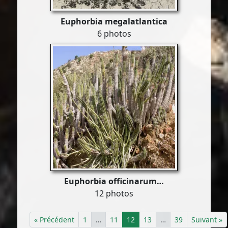
Euphorbia megalatlantica
6 photos
Euphorbia officinarum…
12 photos
« Précédent
1
…
11
12
13
…
39
Suivant »