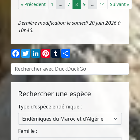
« Précédent
1
…
7
8
9
…
14
Suivant »
Dernière modification le samedi 20 juin 2026 à
10h46.
Facebook
Twitter
LinkedIn
Pinterest
Tumblr
Partager
Rechercher une espèce
Type d'espèce endémique :
Endémiques du Maroc et d'Algérie
Famille :