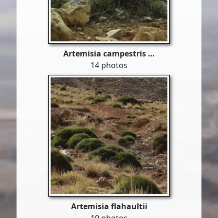
Artemisia campestris …
14 photos
Artemisia flahaultii