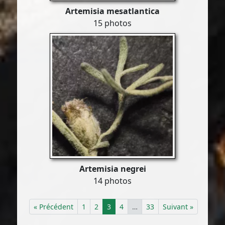
Artemisia mesatlantica
15 photos
Artemisia negrei
14 photos
« Précédent
1
2
3
4
…
33
Suivant »