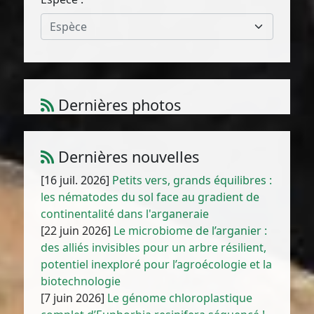
Espèce
Dernières photos
Amaranthus cruentus L.
1
/
10
Dernières nouvelles
[16 juil. 2026]
Petits vers, grands équilibres :
les nématodes du sol face au gradient de
continentalité dans l'arganeraie
[22 juin 2026]
Le microbiome de l’arganier :
des alliés invisibles pour un arbre résilient,
potentiel inexploré pour l’agroécologie et la
biotechnologie
[7 juin 2026]
Le génome chloroplastique