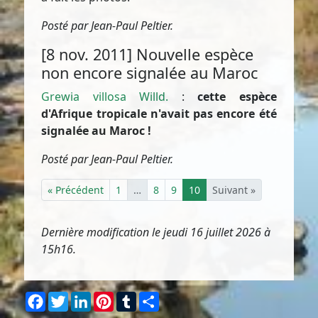
Posté par Jean-Paul Peltier.
[8 nov. 2011] Nouvelle espèce
non encore signalée au Maroc
Grewia villosa Willd.
:
cette espèce
d'Afrique tropicale n'avait pas encore été
signalée au Maroc !
Posté par Jean-Paul Peltier.
« Précédent
1
…
8
9
10
Suivant »
Dernière modification le jeudi 16 juillet 2026 à
15h16.
Facebook
Twitter
LinkedIn
Pinterest
Tumblr
Partager