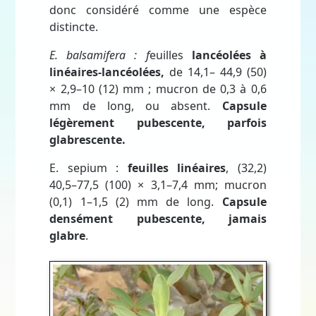
donc considéré comme une espèce
distincte.
E. balsamifera :
f
euilles
lancéolées à
linéaires-lancéolées,
de 14,1– 44,9 (50)
× 2,9–10 (12) mm ; mucron de 0,3 à 0,6
mm de long, ou absent.
Capsule
légèrement pubescente, parfois
glabrescente.
E. sepium :
feuilles linéaires
, (32,2)
40,5–77,5 (100) × 3,1–7,4 mm; mucron
(0,1) 1–1,5 (2) mm de long.
Capsule
densément pubescente, jamais
glabre
.