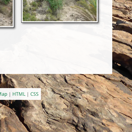
 Map
|
HTML
|
CSS