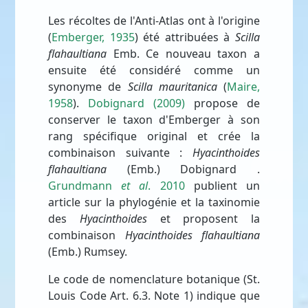
Les récoltes de l'Anti-Atlas ont à l'origine
(
Emberger, 1935
) été attribuées à
Scilla
flahaultiana
Emb. Ce nouveau taxon a
ensuite été considéré comme un
synonyme de
Scilla mauritanica
(
Maire,
1958
).
Dobignard (2009)
propose de
conserver le taxon d'Emberger à son
rang spécifique original et crée la
combinaison suivante :
Hyacinthoides
flahaultiana
(Emb.) Dobignard .
Grundmann
et al
. 2010
publient un
article sur la phylogénie et la taxinomie
des
Hyacinthoides
et proposent la
combinaison
Hyacinthoides flahaultiana
(Emb.) Rumsey.
Le code de nomenclature botanique (St.
Louis Code Art. 6.3. Note 1) indique que