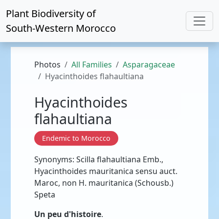
Plant Biodiversity of
South-Western Morocco
Photos
All Families
Asparagaceae
Hyacinthoides flahaultiana
Hyacinthoides
flahaultiana
Endemic to Morocco
Synonyms: Scilla flahaultiana Emb.,
Hyacinthoides mauritanica sensu auct.
Maroc, non H. mauritanica (Schousb.)
Speta
Un peu d'histoire
.