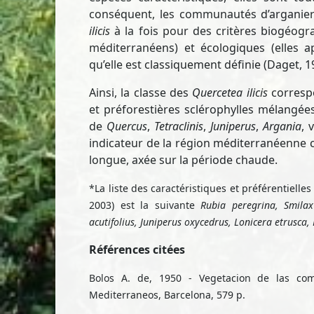
conséquent, les communautés d’arganier
ilicis
à la fois pour des critères biogéogr
méditerranéens) et écologiques (elles a
qu’elle est classiquement définie (Daget, 1
Ainsi, la classe des
Quercetea ilicis
correspo
et préforestières sclérophylles mélangée
de
Quercus
,
Tetraclinis
,
Juniperus
,
Argania
, 
indicateur de la région méditerranéenne 
longue, axée sur la période chaude.
*La liste des caractéristiques et préférentielle
2003) est la suivante
Rubia peregrina, Smila
acutifolius, Juniperus oxycedrus, Lonicera etrusca
Références citées
Bolos A. de, 1950 - Vegetacion de las coma
Mediterraneos, Barcelona, 579 p.