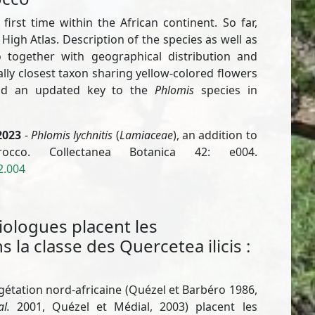
first time within the African continent. So far,
igh Atlas. Description of the species as well as
o together with geographical distribution and
lly closest taxon sharing yellow-colored flowers
 and an updated key to the
Phlomis
species in
2023
-
Phlomis lychnitis
(
Lamiaceae
), an addition to
cco. Collectanea Botanica 42: e004.
2.004
iologues placent les
la classe des Quercetea ilicis :
gétation nord-africaine (Quézel et Barbéro 1986,
al.
2001, Quézel et Médial, 2003) placent les