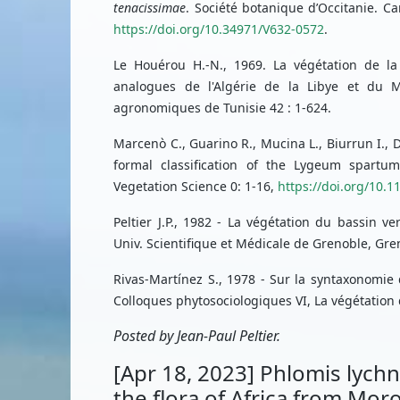
tenacissimae
. Société botanique d’Occitanie. Car
https://doi.org/10.34971/V632-0572
.
Le Houérou H.-N., 1969. La végétation de la
analogues de l'Algérie de la Libye et du M
agronomiques de Tunisie 42 : 1-624.
Marcenò C., Guarino R., Mucina L., Biurrun I., Dei
formal classification of the Lygeum spartu
Vegetation Science 0: 1-16,
https://doi.org/10.1
Peltier J.P., 1982 - La végétation du bassin v
Univ. Scientifique et Médicale de Grenoble, Gre
Rivas-Martínez S., 1978 - Sur la syntaxonomie
Colloques phytosociologiques VI, La végétation 
Posted by Jean-Paul Peltier.
[Apr 18, 2023] Phlomis lychn
the flora of Africa from Mor