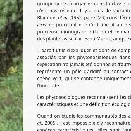
groupements à arganier dans la classe 
n’est pas récente. Il y a plus de soixan
Blanquet
et al.
(1952, page 229) considèrent
ilicis
, en précisant que c’est une alliance 
précieuse monographie (Taleb et Fennane
des plantes vasculaires du Maroc, adopte 
Il paraît utile d’expliquer et donc de com
associés par les phytosociologues dans
explication n’a jamais été donnée et d’autr
représente un pôle d’aridité au contact 
chêne vert, qui se cantonne uniquement
l’humidité.
Les phytosociologues reconnaissent les c
caractéristiques et une définition écologi
Quand on étudie les communautés des ar
al.
, 2005), il est impossible d’y reconnaitr
espèces caractéristiques, elles sont to