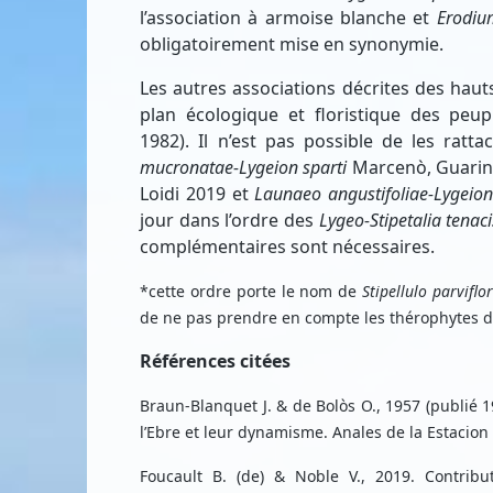
l’association à armoise blanche et
Erodiu
obligatoirement mise en synonymie.
Les autres associations décrites des hauts
plan écologique et floristique des pe
1982). Il n’est pas possible de les ratt
mucronatae-Lygeion sparti
Marcenò, Guarino,
Loidi 2019 et
Launaeo angustifoliae-Lygeion
jour dans l’ordre des
Lygeo-Stipetalia tenac
complémentaires sont nécessaires.
*cette ordre porte le nom de
Stipellulo parviflo
de ne pas prendre en compte les thérophytes da
Références citées
Braun-Blanquet J. & de Bolòs O., 1957 (publié
l’Ebre et leur dynamisme. Anales de la Estacion 
Foucault B. (de) & Noble V., 2019. Contri