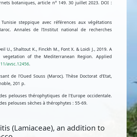
nets botaniques, article n° 149. 30 juillet 2023. DOI :
 Tunisie steppique avec références aux végétations
aroc. Annales de l’Institut national de recherches
l U., Shaltout K., Finckh M., Font X. & Loidi J., 2019. A
m vegetation of the Mediterranean Region. Applied
111/avsc.12456
.
ersant de l’Oued Souss (Maroc). Thèse Doctorat d’Etat,
noble, 201 p.
 des pelouses thérophytiques de l'Europe occidentale.
des pelouses sèches à thérophytes : 55-69.
itis (Lamiaceae), an addition to
occo