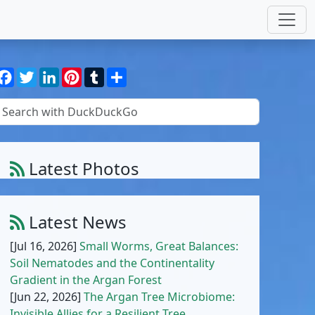
Facebook
Twitter
LinkedIn
Pinterest
Tumblr
Share
Latest Photos
Amaranthus muricatus (Moq.) Hieron.
1
/
10
Latest News
[Jul 16, 2026]
Small Worms, Great Balances:
Soil Nematodes and the Continentality
Gradient in the Argan Forest
[Jun 22, 2026]
The Argan Tree Microbiome:
Invisible Allies for a Resilient Tree,