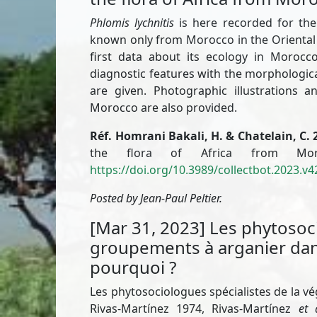
Phlomis lychnitis
is here recorded for the 
known only from Morocco in the Oriental H
first data about its ecology in Morocc
diagnostic features with the morphologica
are given. Photographic illustrations
Morocco are also provided.
Réf. Homrani Bakali, H. & Chatelain, C. 
the flora of Africa from Moro
https://doi.org/10.3989/collectbot.2023.v4
Posted by Jean-Paul Peltier.
[Mar 31, 2023] Les phytosoc
groupements à arganier dans 
pourquoi ?
Les phytosociologues spécialistes de la vé
Rivas-Martínez 1974, Rivas-Martínez
et 