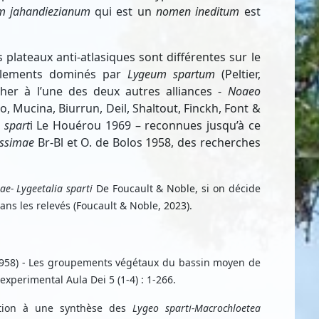
m jahandiezianum
qui est un
nomen ineditum
est
 plateaux anti-atlasiques sont différentes sur le
uplements dominés par
Lygeum spartum
(Peltier,
acher à l’une des deux autres alliances -
Noaeo
 Mucina, Biurrun, Deil, Shaltout, Finckh, Font &
 spart
i Le Houérou 1969 – reconnues jusqu’à ce
issimae
Br-Bl et O. de Bolos 1958, des recherches
rae- Lygeetalia sparti
De Foucault & Noble, si on décide
ns les relevés (Foucault & Noble, 2023).
 1958) - Les groupements végétaux du bassin moyen de
experimental Aula Dei 5 (1-4) : 1-266.
bution à une synthèse des
Lygeo sparti-Macrochloetea