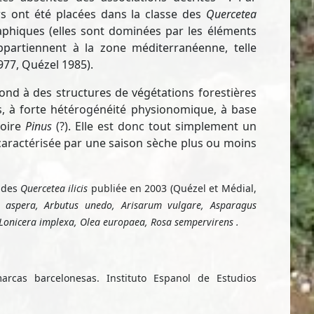
s ont été placées dans la classe des
Quercetea
aphiques (elles sont dominées par les éléments
ppartiennent à la zone méditerranéenne, telle
977, Quézel 1985).
nd à des structures de végétations forestières
s, à forte hétérogénéité physionomique, à base
voire
Pinus
(?). Elle est donc tout simplement un
caractérisée par une saison sèche plus ou moins
s des
Quercetea ilicis
publiée en 2003 (Quézel et Médial,
x aspera, Arbutus unedo, Arisarum vulgare, Asparagus
, Lonicera implexa, Olea europaea, Rosa sempervirens .
rcas barcelonesas. Instituto Espanol de Estudios