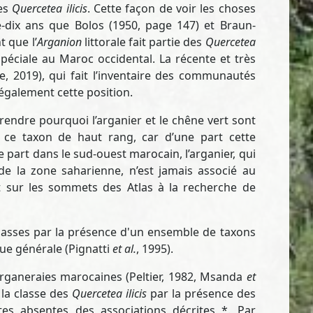
des
Quercetea ilicis
. Cette façon de voir les choses
te-dix ans que Bolos (1950, page 147) et Braun-
 que l’
Arganion
littorale fait partie des
Quercetea
spéciale au Maroc occidental. La récente et très
, 2019), qui fait l’inventaire des communautés
également cette position.
prendre pourquoi l’arganier et le chêne vert sont
 ce taxon de haut rang, car d’une part cette
e part dans le sud-ouest marocain, l’arganier, qui
de la zone saharienne, n’est jamais associé au
 sur les sommets des Atlas à la recherche de
lasses par la présence d'un ensemble de taxons
que générale (Pignatti
et al.
, 1995).
ganeraies marocaines (Peltier, 1982, Msanda
et
e la classe des
Quercetea ilicis
par la présence des
utes absentes des associations décrites *. Par