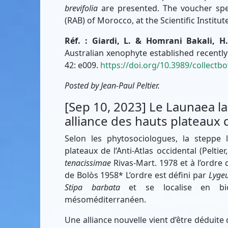
brevifolia
are presented. The voucher spe
(RAB) of Morocco, at the Scientific Institut
Réf. : Giardi, L. & Homrani Bakali, H.
Australian xenophyte established recentl
42: e009.
https://doi.org/10.3989/collectbo
Posted by Jean-Paul Peltier.
[Sep 10, 2023] Le Launaea la
alliance des hauts plateaux de
Selon les phytosociologues, la steppe
plateaux de l’Anti-Atlas occidental (Peltie
tenacissimae
Rivas-Mart. 1978 et à l’ordre
de Bolòs 1958* L’ordre est défini par
Lyge
Stipa barbata
et se localise en bioc
mésoméditerranéen.
Une alliance nouvelle vient d’être déduite