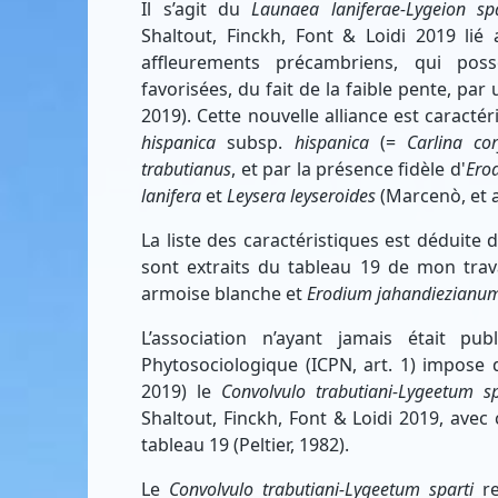
Il s’agit du
Launaea laniferae-Lygeion spa
Shaltout, Finckh, Font & Loidi 2019 lié
affleurements précambriens, qui pos
favorisées, du fait de la faible pente, pa
2019). Cette nouvelle alliance est caract
hispanica
subsp.
hispanica
(=
Carlina co
trabutianus
, et par la présence fidèle d'
Ero
lanifera
et
Leysera leyseroides
(Marcenò, et al
La liste des caractéristiques est déduite de
sont extraits du tableau 19 de mon trava
armoise blanche et
Erodium jahandiezianu
L’association n’ayant jamais était pu
Phytosociologique (ICPN, art. 1) impose d
2019) le
Convolvulo trabutiani-Lygeetum sp
Shaltout, Finckh, Font & Loidi 2019, avec
tableau 19 (Peltier, 1982).
Le
Convolvulo trabutiani-Lygeetum sparti
re