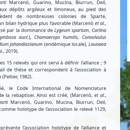
rti
Marcenò, Guarino, Mucina, Biurrun, Deil,
 aux dépôts argileux et limoneux, au pied des
sèdent de nombreuses colonies de Sparte,
r un bilan hydrique plus favorable (Marcenò
et al.
,
érisé par la dominance de
Lygeum spartum
,
Carlina
rymbosa auct
.),
Chamaerops humilis
,
Convolvulus
dium jahandiezianum
(endémique locale),
Launaea
., 2019).
s 15 relevés qui ont servi à définir l’alliance ; 9
il de thèse et correspondent à l’association à
m
(Peltier, 1982).
blié, le Code International de Nomenclature
e la rebaptiser. Ainsi est créé, (Marcenò,
et al.
,
arti
Marcenò, Guarino, Mucina, Biurrun, Deil,
 comme holotype de l’association le relevé 1129,
présente l’association holotype de l’alliance et