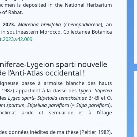
cimen is deposited in the National Herbarium
e of Rabat.
 2023.
Maireana brevifolia
(
Chenopodiaceae
), an
y in southeastern Morocco. Collectanea Botanica
t.2023.v42.009
.
niferae-Lygeion sparti nouvelle
 l’Anti-Atlas occidental !
 ligneuse basse à armoise blanche des hauts
r, 1982) appartient à la classe des
Lygeo- Stipetea
 des
Lygeo sparti- Stipetalia tenacissimae
Br-Bl et O.
um spartum
,
Stipellula parviflora
(=
Stipa parviflora
),
limat aride et semi-aride et à l’étage
 des données inédites de ma thèse (Peltier, 1982).