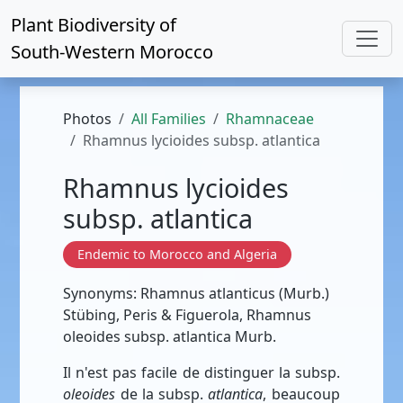
Plant Biodiversity of
South-Western Morocco
Photos
All Families
Rhamnaceae
Rhamnus lycioides subsp. atlantica
Rhamnus lycioides
subsp. atlantica
Endemic to Morocco and Algeria
Synonyms: Rhamnus atlanticus (Murb.)
Stübing, Peris & Figuerola, Rhamnus
oleoides subsp. atlantica Murb.
Il n'est pas facile de distinguer la subsp.
oleoides
de la subsp.
atlantica
, beaucoup