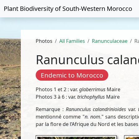
Plant Biodiversity of
South-Western Morocco
Photos
All Families
Ranunculaceae
R
Ranunculus calan
Endemic to Morocco
Photos 1 et 2 : var.
glaberrimus
Maire
Photos 3 à 6 : var.
trichophyllus
Maire
Remarque :
Ranunculus calandrinioides
var.
mentionné comme "
n. nom
." sans descript
par la flore de l’Afrique du Nord et les bas