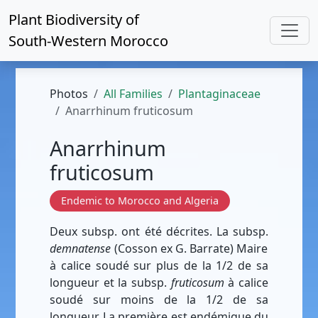
Plant Biodiversity of
South-Western Morocco
Photos
All Families
Plantaginaceae
Anarrhinum fruticosum
Anarrhinum
fruticosum
Endemic to Morocco and Algeria
Deux subsp. ont été décrites. La subsp.
demnatense
(Cosson ex G. Barrate) Maire
à calice soudé sur plus de la 1/2 de sa
longueur et la subsp.
fruticosum
à calice
soudé sur moins de la 1/2 de sa
longueur. La première est endémique du