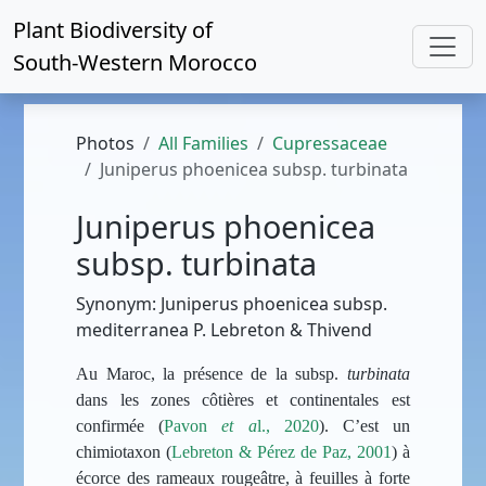
Plant Biodiversity of
South-Western Morocco
Photos
All Families
Cupressaceae
Juniperus phoenicea subsp. turbinata
Juniperus phoenicea
subsp. turbinata
Synonym: Juniperus phoenicea subsp.
mediterranea P. Lebreton & Thivend
Au Maroc, la présence de la subsp.
turbinata
dans les
zones côtières et
continentales
est
confirmée (
Pavon
et a
l., 2020
). C’est un
chimiotaxon (
Lebreton & Pérez de Paz, 2001
) à
écorce des rameaux rougeâtre, à
feuilles à forte