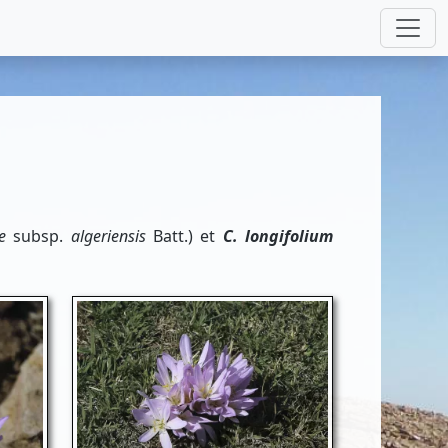
e
subsp.
algeriensis
Batt.) et
C. longifolium