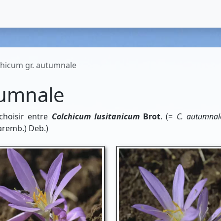
chicum gr. autumnale
tumnale
 choisir entre
Colchicum lusitanicum
Brot
. (=
C. autumnal
aremb.) Deb.)