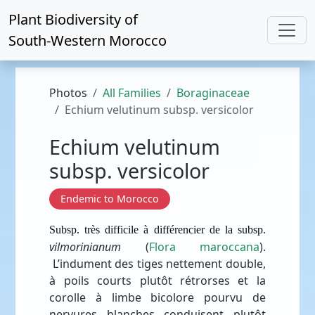
Plant Biodiversity of
South-Western Morocco
Photos
All Families
Boraginaceae
Echium velutinum subsp. versicolor
Echium velutinum
subsp. versicolor
Endemic to Morocco
Subsp. très difficile à différencier de la subsp.
vilmorinianum
(
Flora maroccana
).
L’indument des tiges nettement double,
à poils courts plutôt rétrorses et la
corolle à limbe bicolore pourvu de
nervures blanches conduisent plutôt