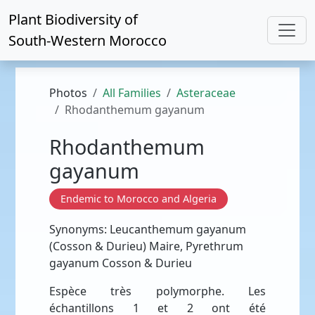
Plant Biodiversity of
South-Western Morocco
Photos
All Families
Asteraceae
Rhodanthemum gayanum
Rhodanthemum
gayanum
Endemic to Morocco and Algeria
Synonyms: Leucanthemum gayanum
(Cosson & Durieu) Maire, Pyrethrum
gayanum Cosson & Durieu
Espèce très polymorphe. Les
échantillons 1 et 2 ont été