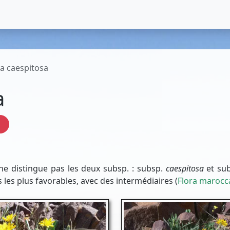
ia caespitosa
a
a
 ne distingue pas les deux subsp. : subsp.
caespitosa
et su
les plus favorables, avec des intermédiaires (
Flora marocc