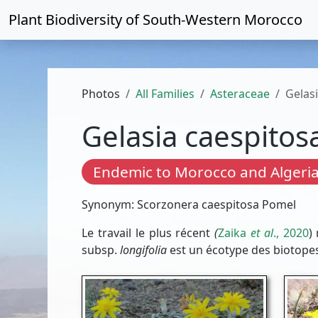
Plant Biodiversity of
South-Western Morocco
Photos
All Families
Asteraceae
Gelas
Gelasia caespitos
Endemic to Morocco and Algeri
Synonym: Scorzonera caespitosa Pomel
Le travail le plus récent
(
Zaika
et al
., 2020
)
subsp.
longifolia
est un écotype des biotopes 