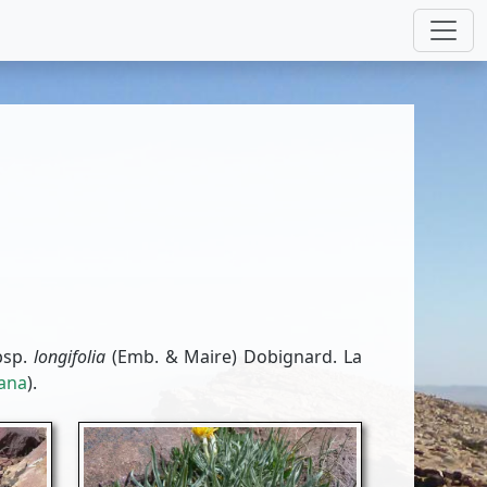
bsp.
longifolia
(Emb. & Maire) Dobignard. La
ana
).