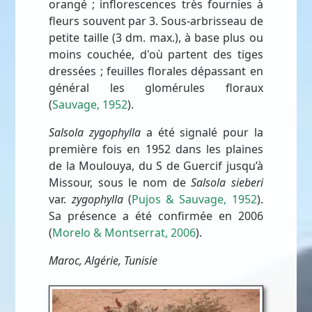
orangé ; inflorescences très fournies à
fleurs souvent par 3. Sous-arbrisseau de
petite taille (3 dm. max.), à base plus ou
moins couchée, d'où partent des tiges
dressées ; feuilles florales dépassant en
général les glomérules floraux
(
Sauvage, 1952
).
Salsola zygophylla
a été signalé pour la
première fois en 1952 dans les plaines
de la Moulouya, du S de Guercif jusqu’à
Missour, sous le nom de
Salsola sieberi
var.
zygophylla
(
Pujos & Sauvage, 1952
).
Sa présence a été confirmée en 2006
(
Morelo & Montserrat, 2006
).
Maroc, Algérie, Tunisie